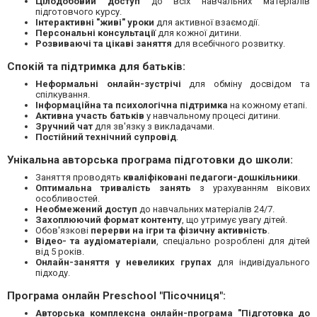
Цілодобовий доступ
до всіх навчальних матеріалів
підготовчого курсу.
Інтерактивні "живі" уроки
для активної взаємодії.
Персональні консультації
для кожної дитини.
Розвиваючі та цікаві заняття
для всебічного розвитку.
Спокій та підтримка для батьків:
Неформальні онлайн-зустрічі
для обміну досвідом та
спілкування.
Інформаційна та психологічна підтримка
на кожному етапі.
Активна участь батьків
у навчальному процесі дитини.
Зручний чат
для зв'язку з викладачами.
Постійний технічний супровід
.
Унікальна авторська програма підготовки до школи:
Заняття проводять
кваліфіковані педагоги-дошкільники
.
Оптимальна тривалість занять
з урахуванням вікових
особливостей.
Необмежений доступ
до навчальних матеріалів 24/7.
Захоплюючий формат контенту
, що утримує увагу дітей.
Обов'язкові
перерви на ігри та фізичну активність
.
Відео- та аудіоматеріали
, спеціально розроблені для дітей
від 5 років.
Онлайн-заняття у невеликих групах
для індивідуального
підходу.
Програма онлайн Preschool "Пісочниця":
Авторська комплексна онлайн-програма "Підготовка до