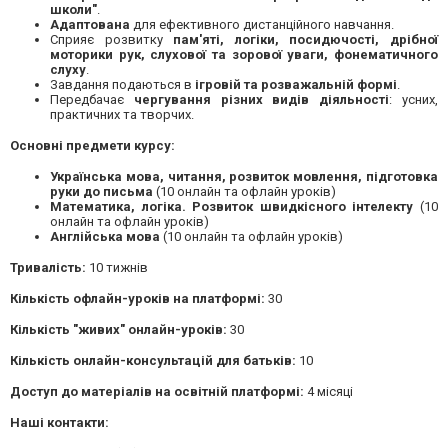
школи"
.
Адаптована
для ефективного дистанційного навчання.
Сприяє розвитку
пам'яті, логіки, посидючості, дрібної
моторики рук, слухової та зорової уваги, фонематичного
слуху
.
Завдання подаються в
ігровій та розважальній формі
.
Передбачає
чергування різних видів діяльності
: усних,
практичних та творчих.
Основні предмети курсу:
Українська мова, читання, розвиток мовлення, підготовка
руки до письма
(10 онлайн та офлайн уроків)
Математика, логіка. Розвиток швидкісного інтелекту
(10
онлайн та офлайн уроків)
Англійська мова
(10 онлайн та офлайн уроків)
Тривалість:
10 тижнів
Кількість офлайн-уроків на платформі:
30
Кількість "живих" онлайн-уроків:
30
Кількість онлайн-консультацій для батьків:
10
Доступ до матеріалів на освітній платформі:
4 місяці
Наші контакти: