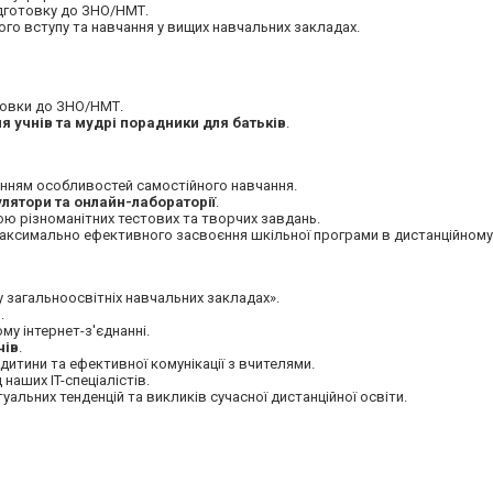
ідготовку до ЗНО/НМТ.
ного вступу та навчання у вищих навчальних закладах.
товки до ЗНО/НМТ.
я учнів та мудрі порадники для батьків
.
ванням особливостей самостійного навчання.
улятори та онлайн-лабораторії
.
ю різноманітних тестових та творчих завдань.
аксимально ефективного засвоєння шкільної програми в дистанційному
 загальноосвітніх навчальних закладах».
м
.
му інтернет-з'єднанні.
чів
.
 дитини та ефективної комунікації з вчителями.
 наших IT-спеціалістів.
уальних тенденцій та викликів сучасної дистанційної освіти.