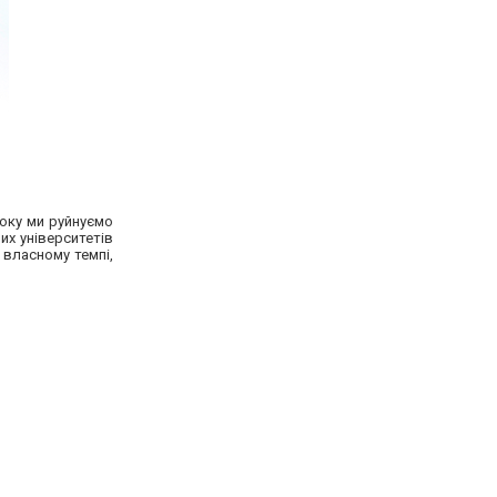
року ми руйнуємо
их університетів
 власному темпі,