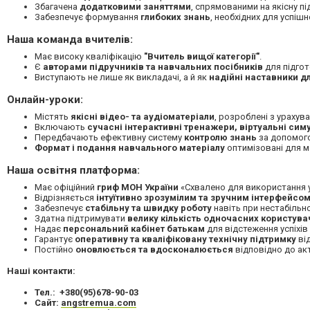
Збагачена
додатковими заняттями
, спрямованими на якісну п
Забезпечує формування
глибоких знань
, необхідних для успіш
Наша команда вчителів:
Має високу кваліфікацію
"Вчитель вищої категорії"
.
Є
авторами підручників та навчальних посібників
для підго
Виступають не лише як викладачі, а й як
надійні наставники дл
Онлайн-уроки:
Містять
якісні відео- та аудіоматеріали
, розроблені з ураху
Включають
сучасні інтерактивні тренажери, віртуальні сим
Передбачають ефективну систему
контролю знань
за допомого
Формат і подання навчального матеріалу
оптимізовані для м
Наша освітня платформа:
Має офіційний
гриф МОН України
«Схвалено для використання у
Відрізняється
інтуїтивно зрозумілим та зручним інтерфейсо
Забезпечує
стабільну та швидку роботу
навіть при нестабільно
Здатна підтримувати
велику кількість одночасних користува
Надає
персональний кабінет батькам
для відстеження успіхів
Гарантує
оперативну та кваліфіковану технічну підтримку
від
Постійно
оновлюється та вдосконалюється
відповідно до акт
Наші контакти:
Тел.: +380(95)678-90-03
Сайт:
angstremua.com