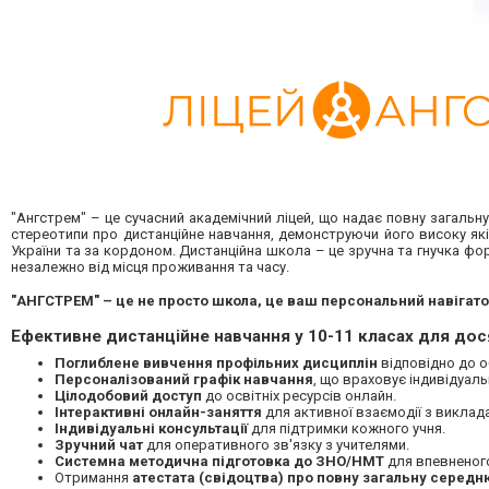
"Ангстрем" – це сучасний академічний ліцей, що надає повну загальн
стереотипи про дистанційне навчання, демонструючи його високу які
України та за кордоном. Дистанційна школа – це зручна та гнучка фо
незалежно від місця проживання та часу.
"АНГСТРЕМ" – це не просто школа, це ваш персональний навігатор
Ефективне дистанційне навчання у 10-11 класах для дос
Поглиблене вивчення профільних дисциплін
відповідно до о
Персоналізований графік навчання
, що враховує індивідуальн
Цілодобовий доступ
до освітніх ресурсів онлайн.
Інтерактивні онлайн-заняття
для активної взаємодії з виклад
Індивідуальні консультації
для підтримки кожного учня.
Зручний чат
для оперативного зв'язку з учителями.
Системна методична підготовка до ЗНО/НМТ
для впевненого
Отримання
атестата (свідоцтва) про повну загальну середн