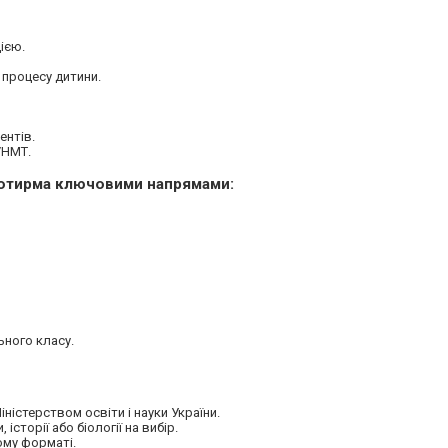
ією.
 процесу дитини.
ентів.
/НМТ.
 чотирма ключовими напрямами:
ного класу.
іністерством освіти і науки України.
історії або біології на вибір.
ому форматі.