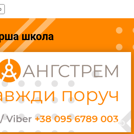
р
арша школа