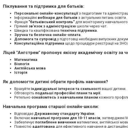
Піклування та підтримка для батьків:
Персональні онлайн-консультації
з педагогами та адміністрац
Інформаційні
вебінари для батьків
з актуальних питань освіти.
Функція
"батьківський контроль"
для моніторингу навчального
Прямий
зв'язок з адміністрацією
школи через чат.
Швидка та кваліфікована
технічна підтримка
.
Зручна та безпечна онлайн-оплата
.
Допомога та супровід
у підготовці необхідних випускних докум
Консультаційна підтримка
щодо процедури реєстрації на ЗНО
Ліцей "Ангстрем" пропонує якісну академічну освіту за
Математика
Біологія
Англійська мова
Історія
Як допомогти дитині обрати профіль навчання?
Врахуйте
індивідуальні інтереси та схильності
вашої дитини.
Обговоріть
подальші професійні плани та мрії
.
Ретельно
ознайомтесь з навчальним планом
кожного профіль
Навчальна програма старшої онлайн-школи:
Відповідає
Державному стандарту України
.
Включає
навчальні програми для 10-11 класів
, затверджені М
Забезпечує
поглиблене вивчення
математики, англійської мови, 
Повністю
адаптована
для ефективного навчання в дистанційн